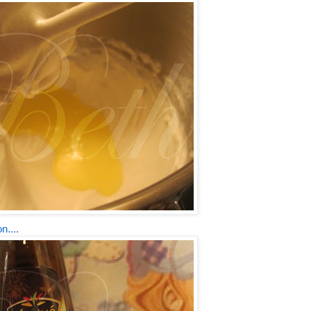
n....