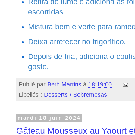
Retira do lume e adiciona as fo
escorridas.
Mistura bem e verte para rameq
Deixa arrefecer no frigorífico.
Depois de fria, adiciona o coul
gosto.
Publié par
Beth Martins
à
18:19:00
Libellés :
Desserts / Sobremesas
mardi 18 juin 2024
Gâteau Mousseux au Yaourt et