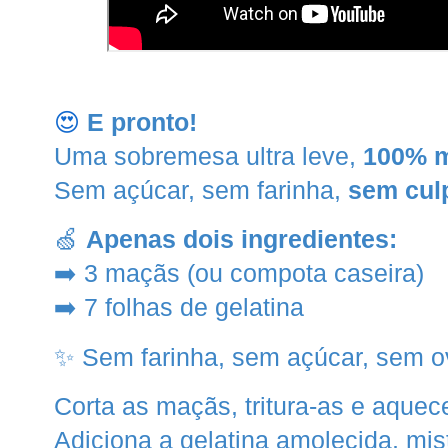
😍
E pronto!
Uma sobremesa ultra leve,
100% 
Sem açúcar, sem farinha,
sem cul
🍏
Apenas dois ingredientes:
➡️ 3 maçãs (ou compota caseira)
➡️ 7 folhas de gelatina
✨ Sem farinha, sem açúcar, sem 
Corta as maçãs, tritura-as e aque
Adiciona a gelatina amolecida, mi