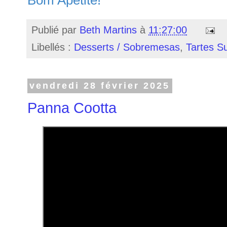
Publié par
Beth Martins
à
11:27:00
Libellés :
Desserts / Sobremesas
,
Tartes S
vendredi 28 février 2025
Panna Cootta