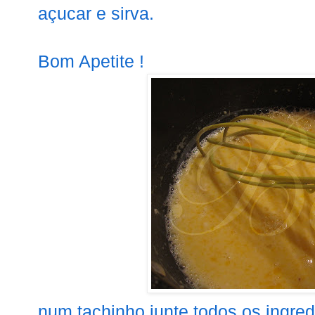
açucar e sirva.
Bom Apetite !
num tachinho junte todos os ingred