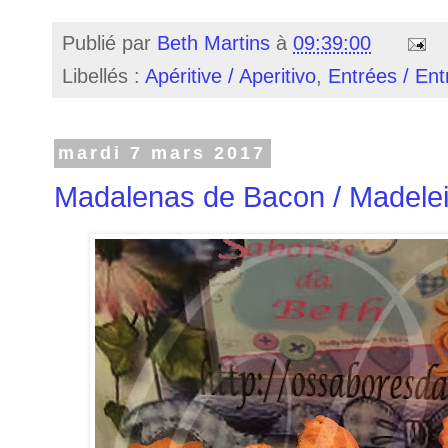
Publié par
Beth Martins
à
09:39:00
Libellés :
Apéritive / Aperitivo
,
Entrées / En
mardi 7 mars 2017
Madalenas de Bacon / Madele