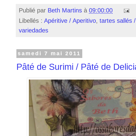
Publié par
Beth Martins
à
09:00:00
Libellés :
Apéritive / Aperitivo
,
tartes sallés 
variedades
samedi 7 mai 2011
Pâté de Surimi / Pâté de Delic