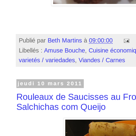
Publié par
Beth Martins
à
09:00:00
Libellés :
Amuse Bouche
,
Cuisine économiq
varietés / variedades
,
Viandes / Carnes
jeudi 10 mars 2011
Rouleaux de Saucisses au Fro
Salchichas com Queijo