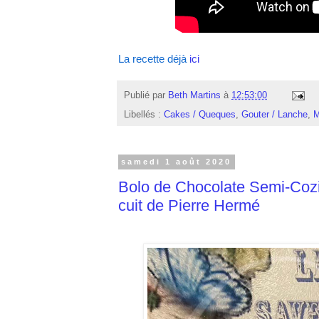
La recette déjà
ici
Publié par
Beth Martins
à
12:53:00
Libellés :
Cakes / Queques
,
Gouter / Lanche
,
M
samedi 1 août 2020
Bolo de Chocolate Semi-Cozi
cuit de Pierre Hermé