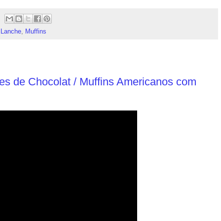
 Lanche
,
Muffins
tes de Chocolat / Muffins Americanos com