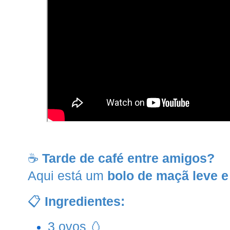
☕
Tarde de café entre amigos?
Aqui está um
bolo de maçã leve e
📋
Ingredientes:
3 ovos 🥚