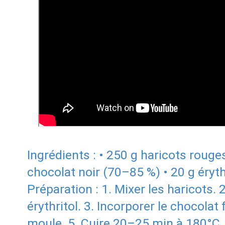
Ingrédients : • 250 g haricots rouge
chocolat noir (70–85 %) • 20 g éryth
Préparation : 1. Mixer les haricots. 
érythritol. 3. Incorporer le chocolat
moule. 5. Cuire 20–25 min à 180°C. 