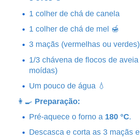
1 colher de chá de canela
1 colher de chá de mel 🍯
3 maçãs (vermelhas ou verdes)
1/3 chávena de flocos de aveia
moídas)
Um pouco de água 💧
👩‍🍳
Preparação:
Pré-aquece o forno a
180 °C
.
Descasca e corta as 3 maçãs em