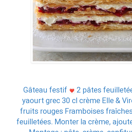
Gâteau festif
️ 2 pâtes feuille
yaourt grec 30 cl crème Elle & V
fruits rouges Framboises fraîches
feuilletées. Monter la crème, ajout