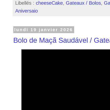
Libellés :
cheeseCake
,
Gateaux / Bolos
,
Ga
Aniversaio
lundi 19 janvier 2026
Bolo de Maçã Saudável / Gat