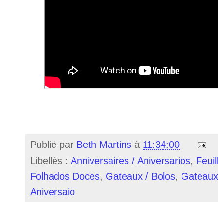
Publié par
Beth Martins
à
11:34:00
Libellés :
Anniversaires / Aniversarios
,
Feuil
Folhados Doces
,
Gateaux / Bolos
,
Gateaux 
Aniversaio