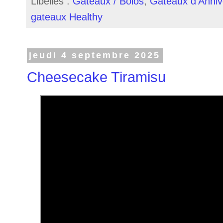
Libellés :
Gateaux / Bolos
,
Gateaux d'Annive
gateaux Healthy
jeudi 4 septembre 2025
Cheesecake Tiramisu