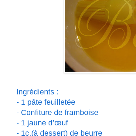
Ingrédients :
- 1 pâte feuilletée
- Confiture de framboise
- 1 jaune d’œuf
- 1c.(à dessert) de beurre