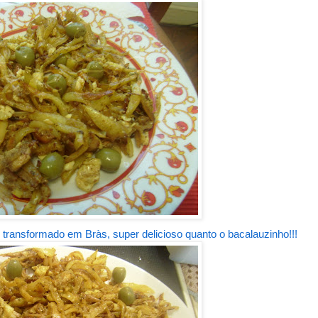
 transformado em Bràs, super delicioso quanto o bacalauzinho!!!