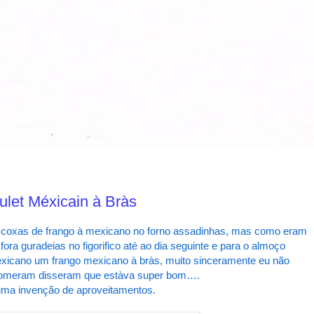
ulet Méxicain à Bràs
 uma coxas de frango à mexicano no forno assadinhas, mas como eram
fora guradeias no figorifico até ao dia seguinte e para o almoço
mexicano um frango mexicano à bràs, muito sinceramente eu não
 comeram disseram que estàva super bom….
 uma invenção de aproveitamentos.