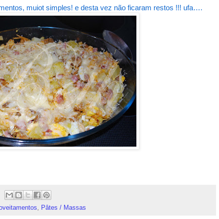
amentos, muiot simples! e desta vez não ficaram restos !!! ufa….
roveitamentos
,
Pâtes / Massas