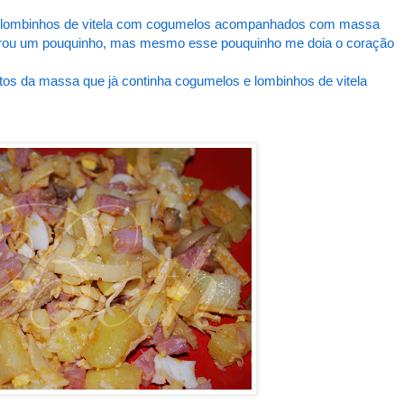
noite lombinhos de vitela com cogumelos acompanhados com massa
obrou um pouquinho, mas mesmo esse pouquinho me doia o coração
stos da massa que jà continha cogumelos e lombinhos de vitela