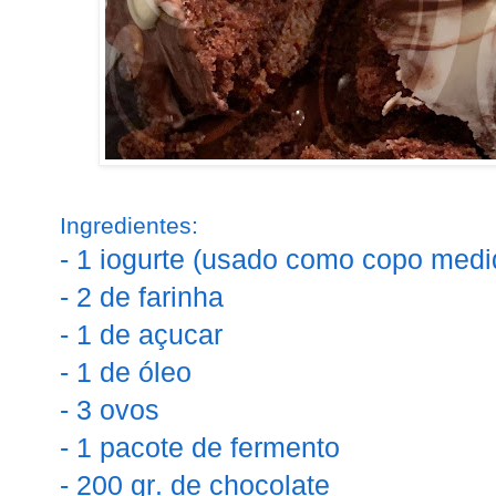
Ingredientes:
- 1 iogurte (usado como copo medi
- 2 de farinha
- 1 de açucar
- 1 de óleo
- 3 ovos
- 1 pacote de fermento
- 200 gr. de chocolate