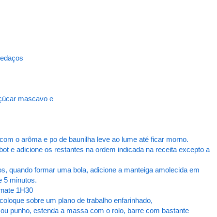
pedaços
açúcar mascavo e
com o arôma e po de baunilha leve ao lume até ficar morno.
robot e adicione os restantes na ordem indicada na receita excepto a
utos, quando formar uma bola, adicione a manteiga amolecida em
e 5 minutos.
urnate 1H30
coloque sobre um plano de trabalho enfarinhado,
 ou punho, estenda a massa com o rolo, barre com bastante