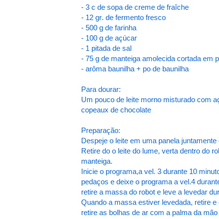
- 3 c de sopa de creme de fraîche
- 12 gr. de fermento fresco
- 500 g de farinha
- 100 g de açúcar
- 1 pitada de sal
- 75 g de manteiga amolecida cortada em 
- arôma baunilha + po de baunilha
Para dourar:
Um pouco de leite morno misturado com 
copeaux de chocolate
Preparação:
Despeje o leite em uma panela juntamente 
Retire do o leite do lume, verta dentro do 
manteiga.
Inicie o programa,a vel. 3 durante 10 min
pedaços e deixe o programa a vel.4 durant
retire a massa do robot e leve a levedar d
Quando a massa estiver levedada, retire e 
retire as bolhas de ar com a palma da mão