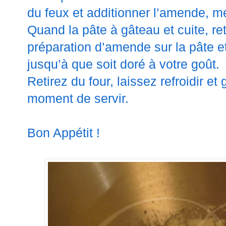
du feux et additionner l’amende, m
Quand la pâte à gâteau et cuite, ret
préparation d’amende sur la pâte e
jusqu’à que soit doré à votre goût.
Retirez du four, laissez refroidir et
moment de servir.
Bon Appétit !