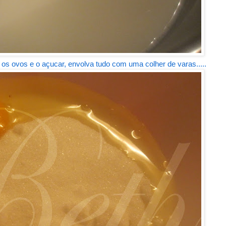
ue os ovos e o açucar, envolva tudo com uma colher de varas.....