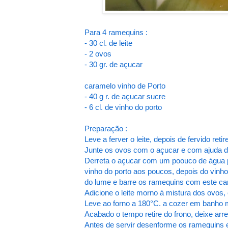
Para 4 ramequins :
- 30 cl. de leite
- 2 ovos
- 30 gr. de açucar
caramelo vinho de Porto
- 40 g r. de açucar sucre
- 6 cl. de vinho do porto
Preparação :
Leve a ferver o leite, depois de fervido reti
Junte os ovos com o açucar e com ajuda d
Derreta o açucar com um poouco de àgua pa
vinho do porto aos poucos, depois do vinho
do lume e barre os ramequins com este ca
Adicione o leite morno à mistura dos ovos,
Leve ao forno a 180°C. a cozer em banho m
Acabado o tempo retire do frono, deixe arre
Antes de servir desenforme os ramequins em