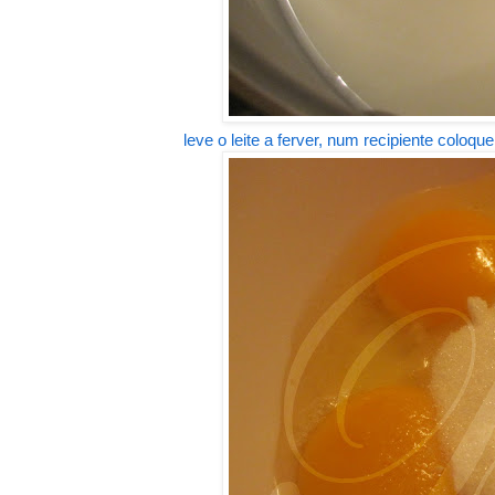
leve o leite a ferver, num recipiente coloq