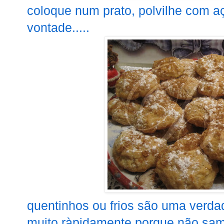
coloque num prato, polvilhe com aç
vontade.....
quentinhos ou frios são uma verda
muito ràpidamente porque não sam