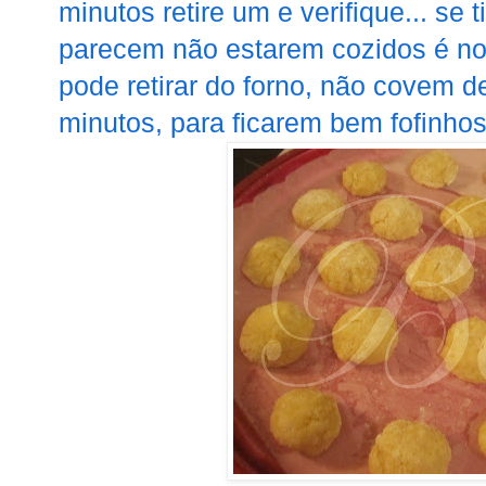
minutos retire um e verifique... se 
parecem não estarem cozidos é no
pode retirar do forno, não covem d
minutos, para ficarem bem fofinhos.