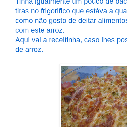
Tinha igualmente um pouco de ba
tiras no frigorifico que estàva a qu
como não gosto de deitar alimentos
com este arroz.
Aqui vai a receitinha, caso lhes po
de arroz.