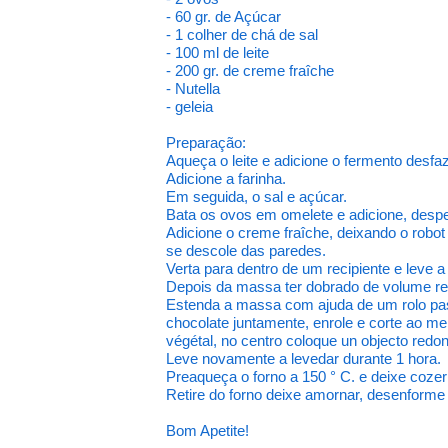
- 60 gr. de Açúcar
- 1 colher de chá de sal
- 100 ml de leite
- 200 gr. de creme fraîche
- Nutella
- geleia
Preparação:
Aqueça o leite e adicione o fermento desf
Adicione a farinha.
Em seguida, o sal e açúcar.
Bata os ovos em omelete e adicione, despej
Adicione o creme fraîche, deixando o rob
se descole das paredes.
Verta para dentro de um recipiente e leve a
Depois da massa ter dobrado de volume real
Estenda a massa com ajuda de um rolo past
chocolate juntamente, enrole e corte ao me
végétal, no centro coloque un objecto redon
Leve novamente a levedar durante 1 hora.
Preaqueça o forno a 150 ° C. e deixe cozer
Retire do forno deixe amornar, desenforme 
Bom Apetite!