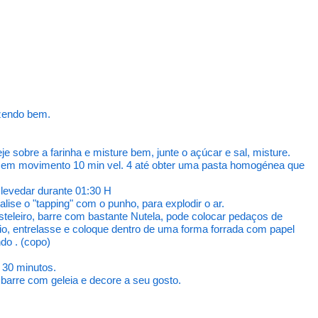
azendo bem.
e sobre a farinha e misture bem, junte o açúcar e sal, misture.
ot em movimento 10 min vel. 4 até obter uma pasta homogénea que
 levedar durante 01:30 H
ise o "tapping" com o punho, para explodir o ar.
eleiro, barre com bastante Nutela, pode colocar pedaços de
io, entrelasse e coloque dentro de uma forma forrada com papel
do . (copo)
 30 minutos.
barre com geleia e decore a seu gosto.