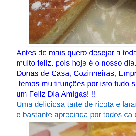
Antes de mais quero desejar a tod
muito feliz, pois hoje é o nosso d
Donas de Casa, Cozinheiras, Empr
temos multifunções por isto tudo
um Feliz Dia Amigas!!!!
Uma deliciosa tarte de ricota e lara
e bastante apreciada por todos ca