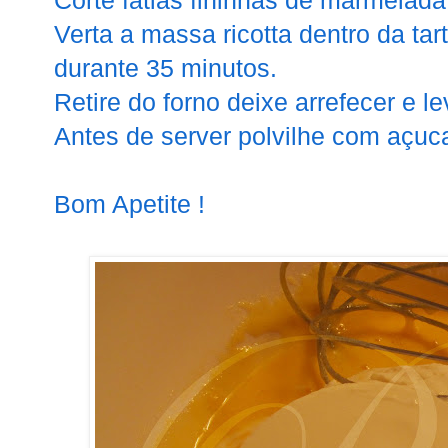
Corte fatias fininhas de marmelad
Verta a massa ricotta dentro da tart
durante 35 minutos.
Retire do forno deixe arrefecer e lev
Antes de server polvilhe com açuca
Bom Apetite !