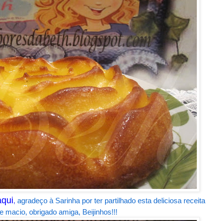
aqui
,
agradeço à Sarinha por ter partilhado esta deliciosa receita
 e macio, obrigado amiga, Beijinhos!!!