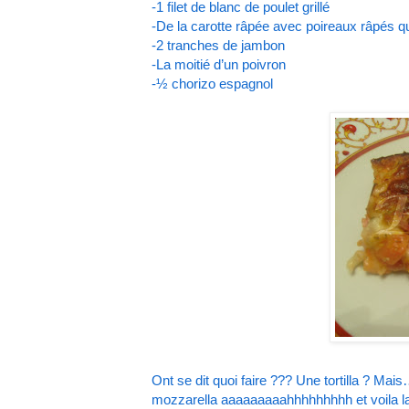
-1 filet de blanc de poulet grillé
-De la carotte râpée avec poireaux râpés q
-2 tranches de jambon
-La moitié d’un poivron
-½ chorizo espagnol
Ont se dit quoi faire ??? Une tortilla ? Mais
mozzarella aaaaaaaaahhhhhhhhh et voila la