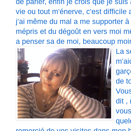
de parler, enfin je crois que je su
vie ou tout m'énerve, c'est
difficile
a
j'ai même du mal a me supporter à
mépris et du dégoût en vers moi mêm
a penser sa de moi, beaucoup moins
La s
m'ai
garç
de t
Vous 
dit 
vous
quel
remercié de vos visites dans mon b