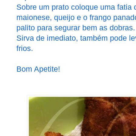
Sobre um prato coloque uma fatia 
maionese, queijo e o frango panad
palito para segurar bem as dobras.
Sirva de imediato, também pode leva
frios.
Bom Apetite!