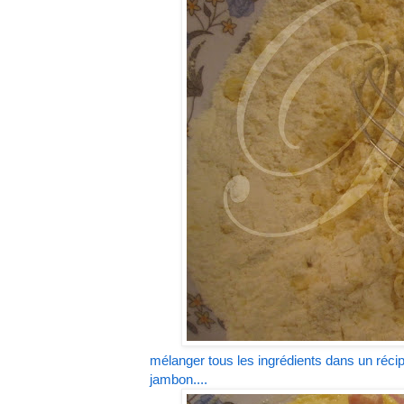
mélanger tous les ingrédients dans un récip
jambon....