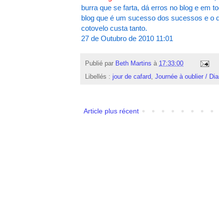
burra que se farta, dá erros no blog e em
blog que é um sucesso dos sucessos e o d
cotovelo custa tanto.
27 de Outubro de 2010 11:01
Publié par
Beth Martins
à
17:33:00
Libellés :
jour de cafard
,
Journée à oublier / Di
Article plus récent