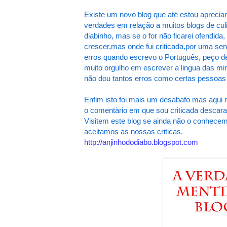
Existe um novo blog que até estou aprecia
verdades em relação a muitos blogs de culin
diabinho, mas se o for não ficarei ofendida
crescer,mas onde fui criticada,por uma se
erros quando escrevo o Português, peço d
muito orgulho em escrever a lingua das mi
não dou tantos erros como certas pessoas
Enfim isto foi mais um desabafo mas aqui m
o comentàrio em que sou criticada descar
Visitem este blog se ainda não o conhecem
aceitamos as nossas criticas.
http://anjinhododiabo.blogspot.com