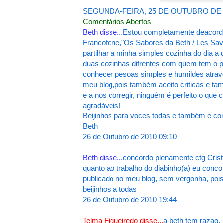
SEGUNDA-FEIRA, 25 DE OUTUBRO DE 
Comentários Abertos
Beth disse...
Estou completamente deacord
Francofone,"Os Sabores da Beth / Les Saveu
partilhar a minha simples cozinha do dia a
duas cozinhas difrentes com quem tem o pra
conhecer pesoas simples e humildes atravé
meu blog,pois também aceito criticas e ta
e a nos corregir, ninguém é perfeito o que
agradàveis!
Beijinhos para voces todas e também e com
Beth
26 de Outubro de 2010 09:10
Beth disse...
concordo plenamente ctg Cristi
quanto ao trabalho do diabinho(a) eu conco
publicado no meu blog, sem vergonha, pois
beijinhos a todas
26 de Outubro de 2010 19:44
Telma Figueiredo disse...
a beth tem razao,