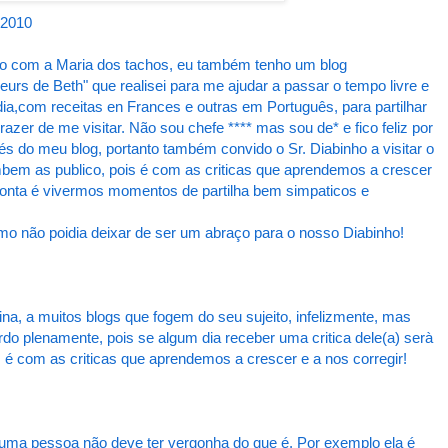
2010
o com a Maria dos tachos, eu também tenho um blog
rs de Beth" que realisei para me ajudar a passar o tempo livre e
 dia,com receitas en Frances e outras em Português, para partilhar
zer de me visitar. Não sou chefe **** mas sou de* e fico feliz por
s do meu blog, portanto também convido o Sr. Diabinho a visitar o
mbem as publico, pois é com as criticas que aprendemos a crescer
 conta é vivermos momentos de partilha bem simpaticos e
o não poidia deixar de ser um abraço para o nosso Diabinho!
na, a muitos blogs que fogem do seu sujeito, infelizmente, mas
rdo plenamente, pois se algum dia receber uma critica dele(a) serà
 é com as criticas que aprendemos a crescer e a nos corregir!
 uma pessoa não deve ter vergonha do que é. Por exemplo ela é