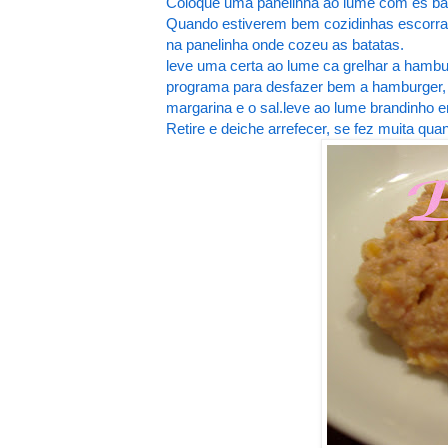
Coloque uma panelinha ao lume com es bat
Quando estiverem bem cozidinhas escorra
na panelinha onde cozeu as batatas.
leve uma certa ao lume ca grelhar a hambur
programa para desfazer bem a hamburger, re
margarina e o sal.leve ao lume brandinho 
Retire e deiche arrefecer, se fez muita qu