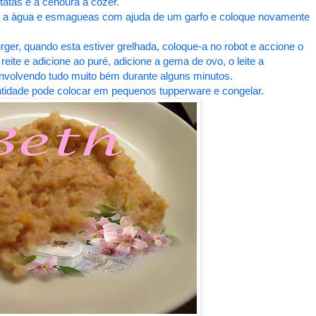
atas e a cenoura a cozer.
 a àgua e esmagueas com ajuda de um garfo e coloque novamente
ger, quando esta estiver grelhada, coloque-a no robot e accione o
ite e adicione ao puré, adicione a gema de ovo, o leite a
envolvendo tudo muito bém durante alguns minutos.
antidade pode colocar em pequenos tupperware e congelar.