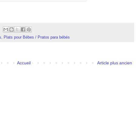
s
,
Plats pour Bébes / Pratos para bébés
Accueil
Article plus ancien