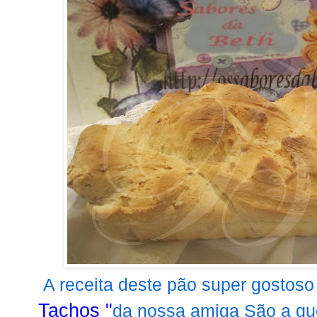
A receita deste pão super gostoso 
Tachos "
da nossa amiga São a que