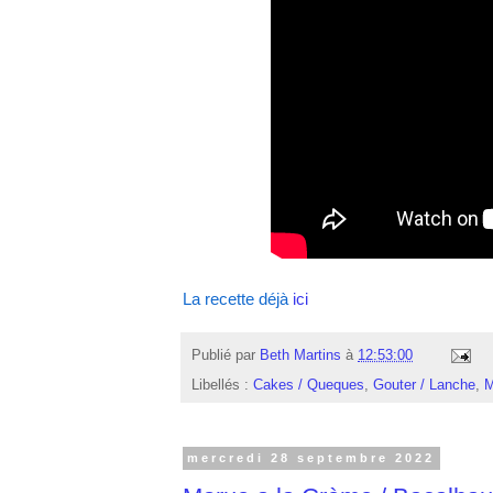
La recette déjà
ici
Publié par
Beth Martins
à
12:53:00
Libellés :
Cakes / Queques
,
Gouter / Lanche
,
M
mercredi 28 septembre 2022