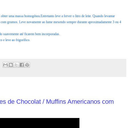
obter uma massa homogénea.Entretanto leve a ferver o litro de leite. Quando levantar
icar com grumos. Leve novamente ao lume mexendo sempre durante aproximadamente 3 ou 4
ndo suavemente até ficarem bem incorporadas.
 e leve ao frigorífico.
tes de Chocolat / Muffins Americanos com