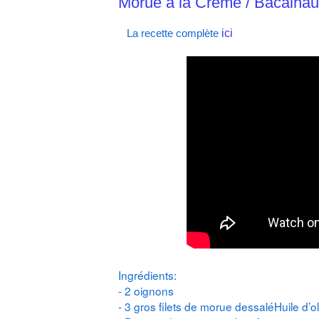
Morue a la Crème / Bacalha
La recette complète
ici
Ingrédients:
- 2 oignons
- 3 gros filets de morue dessaléHuile d’ol