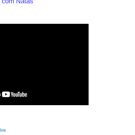
u com Natas
ive