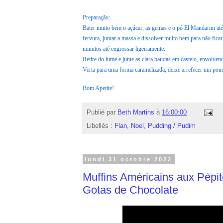
Preparação:
Bater muito bem o açúcar, as gemas e o pó El Mandarim até 
fervura, juntar a massa e dissolver muito bem para não f
minutos até engrossar ligeiramente.
Retire do lume e junte as clara batidas em castelo, envolve
Verta para uma forma caramelizada, deixe arrefecer um pouco
Bom Apetite!
Publié par
Beth Martins
à
16:00:00
Libellés :
Flan
,
Noel
,
Pudding / Pudim
lundi 31 octobre 2022
Muffins Américains aux Pépi
Gotas de Chocolate