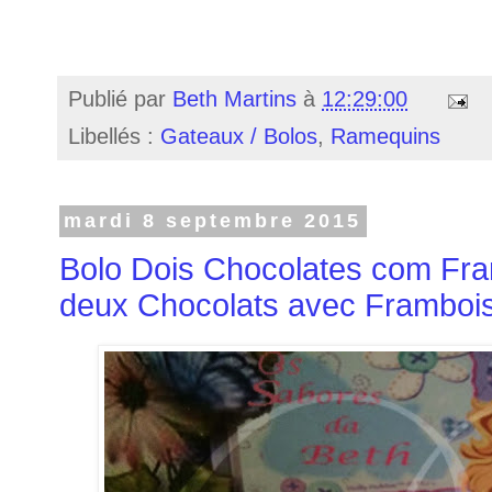
Publié par
Beth Martins
à
12:29:00
Libellés :
Gateaux / Bolos
,
Ramequins
mardi 8 septembre 2015
Bolo Dois Chocolates com Fr
deux Chocolats avec Framboi