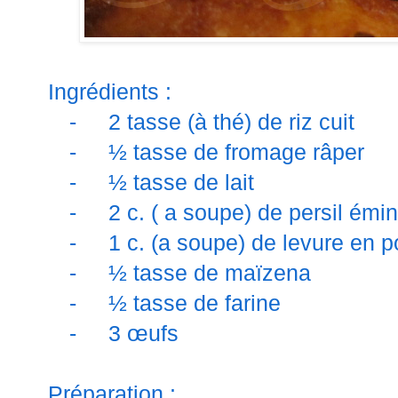
Ingrédients :
-
2 tasse (à thé) de riz cuit
-
½ tasse de fromage râper
-
½ tasse de lait
-
2 c. ( a soupe) de persil émi
-
1 c. (a soupe) de levure en 
-
½ tasse de maïzena
-
½ tasse de farine
-
3 œufs
Préparation :