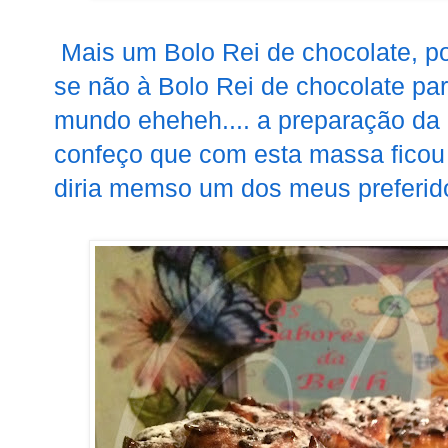
Mais um Bolo Rei de chocolate, p
se não à Bolo Rei de chocolate par
mundo eheheh.... a preparação da
confeço que com esta massa ficou 
diria memso um dos meus preferid