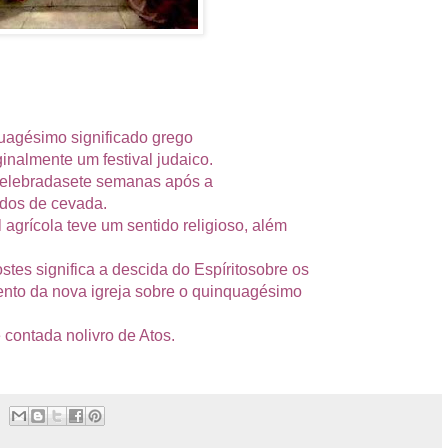
uagésimo
significado
grego
iginalmente um
festival
judaico.
elebrada
sete semanas
após a
idos
de cevada.
l
agrícola
teve
um sentido religioso
, além
ostes
significa a
descida do Espírito
sobre os
ento
da nova igreja
sobre
o quinquagésimo
 contada no
livro de Atos.