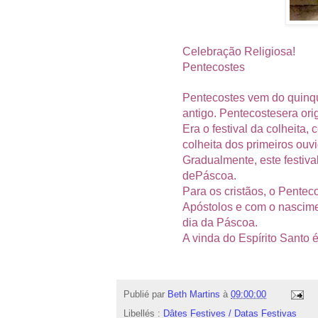
Celebração Religiosa
!
Pentecostes
Pentecostes
vem do
quinq
antigo
.
Pentecostes
era or
Era
o festival da colheita
,
c
colheita
dos
primeiros
ouv
Gradualmente
, este festiva
de
Páscoa.
Para os cristãos
, o Pentec
Apóstolos
e com o nascim
dia
da Páscoa.
A vinda do
Espírito Santo
é
Publié par
Beth Martins
à
09:00:00
Libellés :
Dâtes Festives / Datas Festivas