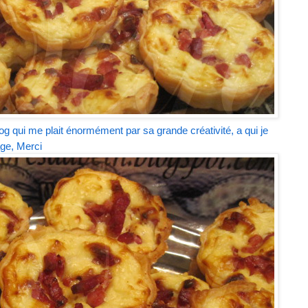
og qui me plait énormément par sa grande créativité, a qui je
age, Merci