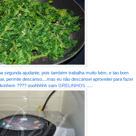
ha segunda ajudante, pois também trabalha muito bém, e tao bom
ar, permite descanso....mas eu não descansei aproveitei para fazer
advinhem ???? ooohhhhh sam
GRELINHOS .....